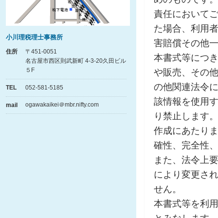
責任において
た場合、利用
小川理税理士事務所
害賠償その他
〒451-0051
住所
本書式等につ
名古屋市西区則武新町 4-3-20久田ビル
５F
や販売、その
の他関連法令
052-581-5185
TEL
該情報を使用
ogawakaikei＠mbr.nifty.com
mail
り禁止します
作成にあたり
確性、完全性
また、法令上
により変更さ
せん。
本書式等を利